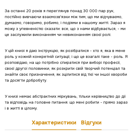
За останні 20 років я переглянув понад 30 000 пар рук,
постійно вивчаючи взаємозв'язки між тим, що ми відчуваємо,
думаємо, говоримо, робимо, і подіями в нашому житті. Зараз я
можу з упевненістю сказати: все, що з нами відбувається, - ми
це заслужили виконанням чи невиконанням своєї ролі.
У цій книзі я даю інструкцію, як розібратися - хто я, яка в мене
роль у кожній конкретній ситуації, і що це взагалі таке - роль. Я
розповідаю, на що потрібно спиратися при виборі професії,
своєї другої половинки, як розкрити свій творчий потенціал та
знайти своє призначення, як зцілитися від тієї чи іншої хвороби
та досягти добробуту.
У книзі немає абстрактних міркувань, тільки керівництво до дії
та відповідь на головне питання: що мені робити - прямо зараз
і в житті в цілому.
Характеристики
Відгуки