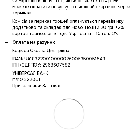
чи УкрПошти після того, як ви оглянете товар. Ви
можете оплатити покупку готівкою або карткою через
термінал.
Комісія за переказ грошей оплачується перевізнику
додатково та складає для Нової Пошти 20 грн.+2%
вартості замовлення, для УкрПошти – 10 грн.+2%
Оплата на рахунок
Коцюра Оксана Дмитрівна
IBAN: UA183220010000026005350051549
IПН/ЄДРПОУ: 2968607582
УНІВЕРСАЛ БАНК
МФО 322001
Призначення: За товар