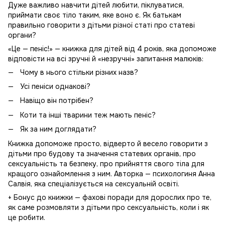
Дуже важливо навчити дітей любити, піклуватися,
приймати своє тіло таким, яке воно є. Як батькам
правильно говорити з дітьми різної статі про статеві
органи?
«Це — пеніс!» — книжка для дітей від 4 років, яка допоможе
відповісти на всі зручні й «незручні» запитання малюків:
Чому в нього стільки різних назв?
Усі пеніси однакові?
Навіщо він потрібен?
Коти та інші тварини теж мають пеніс?
Як за ним доглядати?
Книжка допоможе просто, відверто й весело говорити з
дітьми про будову та значення статевих органів, про
сексуальність та безпеку, про прийняття свого тіла для
кращого ознайомлення з ним. Авторка — психологиня Анна
Салвія, яка спеціалізується на сексуальній освіті.
+ Бонус до книжки — фахові поради для дорослих про те,
як саме розмовляти з дітьми про сексуальність, коли і як
це робити.