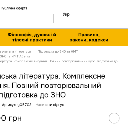
Публічна оферта
Укр
Філософія, духовні й
Правила,
тілесні практики
закони, кодекси
авчальна література
Підготовка до ЗНО та НМТ
о ЗНО та НМТ Абетка
тература. Комплексне видання. Повний повторювальний курс: підготовка до
нська література. Комплексне
ня. Повний повторювальний
 підготовка до ЗНО
Артикул: y05703
Написати відгук
00 грн