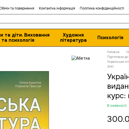
Обмін та повернення
Контактна інформація
Політика конфіденційності
и та діти. Виховання
Художня
Психологія
та психологія
література
Головна
Н
Підготовка д
Українська лі
ЗНО
Украї
видан
курс:
В наявності
300.