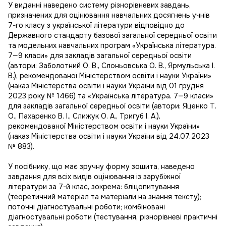
У виданні наведено систему різнорівневих завдань,
призначених для оцінювання навчальних досягнень учнів
7-го класу з української літератури відповідно до
Державного стандарту базової загальної середньої освіти
та модельних навчальних програм «Українська література.
7—9 класи» для закладів загальної середньої освіти
(автори: Заболотний О. В., Слоньовська О. В., Ярмульська І.
В.), рекомендованої Міністерством освіти і науки України»
(наказ Міністерства освіти і науки України від 01 грудня
2023 року № 1466) та «Українська література. 7—9 класи»
для закладів загальної середньої освіти (автори: Яценко Т.
О., Пахаренко В. І., Слижук О. А., Тригуб І. А.),
рекомендованої Міністерством освіти і науки України»
(наказ Міністерства освіти і науки України від 24.07.2023
№ 883).
У посібнику, що має зручну форму зошита, наведено
завдання для всіх видів оцінювання із зарубіжної
літератури за 7-й клас, зокрема: бліцопитування
(теоретичний матеріал та матеріали на знання тексту);
поточні діагностувальні роботи; комбіновані
діагностувальні роботи (тестування, різнорівневі практичні