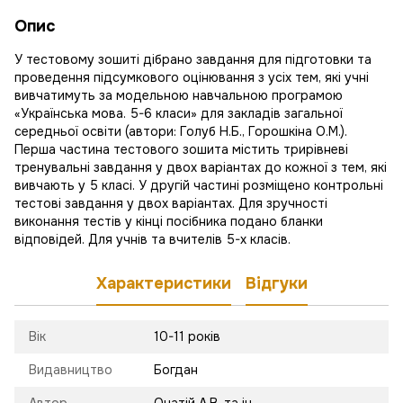
Опис
У тестовому зошиті дібрано завдання для підготовки та
проведення підсумкового оцінювання з усіх тем, які учні
вивчатимуть за модельною навчальною програмою
«Українська мова. 5-6 класи» для закладів загальної
середньої освіти (автори: Голуб Н.Б., Горошкіна О.М.).
Перша частина тестового зошита містить трирівневі
тренувальні завдання у двох варіантах до кожної з тем, які
вивчають у 5 класі. У другій частині розміщено контрольні
тестові завдання у двох варіантах. Для зручності
виконання тестів у кінці посібника подано бланки
відповідей. Для учнів та вчителів 5-х класів.
Характеристики
Відгуки
Вік
10-11 років
Видавництво
Богдан
Автор
Онатій А.В. та ін.