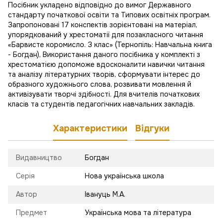
Посібник укладено відповідно до вимог Державного
стандарту початкової освіти та Типових освітніх програм.
Запропоновані 17 конспектів зорієнтовані на матеріал,
упорядкований у хрестоматії для позакласного читання
«Барвисте коромисло. З клас» (Тернопіль: Навчальна книга
- Богдан), Використання даного посібника у комплекті з
хрестоматією допоможе вдосконалити навички читання
та аналізу літературних творів, сформувати інтерес до
образного художнього слова, розвивати мовлення й
активізувати творчі здібності. Для вчителів початкових
класів та студентів педагогічних навчальних закладів.
Характеристики
Відгуки
Видавництво
Богдан
Серія
Нова українська школа
Автор
Івануць М.А.
Предмет
Українська мова та література