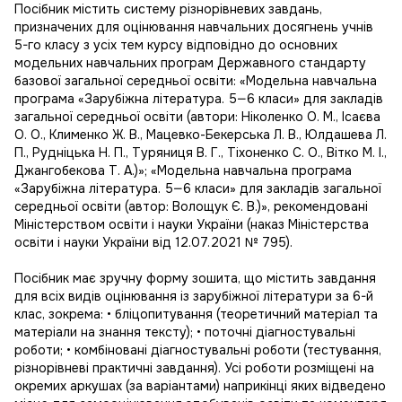
Посібник містить систему різнорівневих завдань,
призначених для оцінювання навчальних досягнень учнів
5-го класу з усіх тем курсу відповідно до основних
модельних навчальних програм Державного стандарту
базової загальної середньої освіти: «Модельна навчальна
програма «Зарубіжна література. 5—6 класи» для закладів
загальної середньої освіти (автори: Ніколенко О. М., Ісаєва
О. О., Клименко Ж. В., Мацевко-Бекерська Л. В., Юлдашева Л.
П., Рудніцька Н. П., Туряниця В. Г., Тіхоненко С. О., Вітко М. І.,
Джангобекова Т. А.)»; «Модельна навчальна програма
«Зарубіжна література. 5—6 класи» для закладів загальної
середньої освіти (автор: Волощук Є. В.)», рекомендовані
Міністерством освіти і науки України (наказ Міністерства
освіти і науки України від 12.07.2021 № 795).
Посібник має зручну форму зошита, що містить завдання
для всіх видів оцінювання із зарубіжної літератури за 6-й
клас, зокрема: • бліцопитування (теоретичний матеріал та
матеріали на знання тексту); • поточні діагностувальні
роботи; • комбіновані діагностувальні роботи (тестування,
різнорівневі практичні завдання). Усі роботи розміщені на
окремих аркушах (за варіантами) наприкінці яких відведено