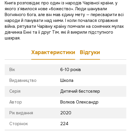
Книга розповідає про один із народів Чарівної країни, у
якого з’явилося нове «божество». Люди шанували
Вогняного бога, але він мав єдину мету — пересварити всі
народи й панувати над ними. І коли почалася справжня
війна, рятувати Чарівну країну помчали на сонячних мулах
дівчинка Енні та її друг Тім, які й викрили підступного
шахрая.
Характеристики
Відгуки
Вік
6-10 років
Видавництво
Школа
Серія
Дитячий бестселер
Автор
Волков Олександр
Рік видання
2020
Сторінок
224