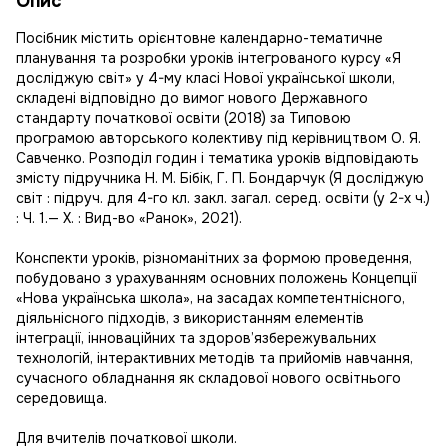
Опис
Посібник містить орієнтовне календарно-тематичне
планування та розробки уроків інтегрованого курсу «Я
досліджую світ» у 4-му класі Нової української школи,
складені відповідно до вимог нового Державного
стандарту початкової освіти (2018) за Типовою
програмою авторського колективу під керівництвом О. Я.
Савченко. Розподіл годин і тематика уроків відповідають
змісту підручника Н. М. Бібік, Г. П. Бондарчук (Я досліджую
світ : підруч. для 4-го кл. закл. загал. серед. освіти (у 2-х ч.)
: Ч. 1.— Х. : Вид-во «Ранок», 2021).
Конспекти уроків, різноманітних за формою проведення,
побудовано з урахуванням основних положень Концепції
«Нова українська школа», на засадах компетентнісного,
діяльнісного підходів, з використанням елементів
інтеграції, інноваційних та здоров’язбережувальних
технологій, інтерактивних методів та прийомів навчання,
сучасного обладнання як складової нового освітнього
середовища.
Для вчителів початкової школи.