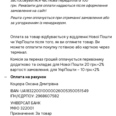
застосовуватися часткова передоплата 100
грн. Реквізити для оплати надаються після оформлення
замовлення на сайті
Решта суми оплачується при отриманні замовлення або
за узгодженням із менеджером.
Оплата за товар відбувається у відділенні Нової Пошти
чи УкрПошти після того, як ви оглянете товар. Ви
можете оплатити покупку готівкою або карткою через
термінал.
Комісія за переказ грошей оплачується перевізнику
додатково та складає для Нової Пошти 20 грн.+2%
вартості замовлення, для УкрПошти – 10 грн.+2%
Оплата на рахунок
Коцюра Оксана Дмитрівна
IBAN: UA183220010000026005350051549
IПН/ЄДРПОУ: 2968607582
УНІВЕРСАЛ БАНК
МФО 322001
Призначення: За товар