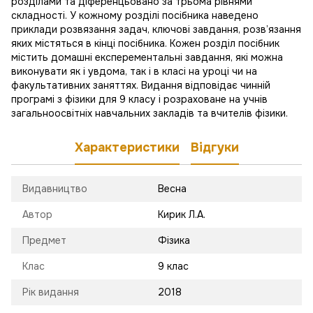
розділами та діференцьовано за трьома рівнями
складності. У кожному розділі посібника наведено
приклади розвязання задач, ключові завдання, розв’язання
яких містяться в кінці посібника. Кожен розділ посібник
містить домашні експерементальні завдання, які можна
виконувати як і увдома, так і в класі на уроці чи на
факультативних заняттях. Видання відповідає чинній
програмі з фізики для 9 класу і розраховане на учнів
загальноосвітніх навчальних закладів та вчителів фізики.
Характеристики
Відгуки
Видавництво
Весна
Автор
Кирик Л.А.
Предмет
Фізика
Клас
9 клас
Рік видання
2018