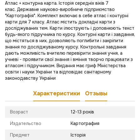
Атлас + контурна карта. Історія середніх віків 7
клас. Державне науково-виробниче підприємство
"Картографія". Комплект включає в себе атлас і контурні
карти для 7 класу. Атлас містить докладні карти з
досліджуваних тем. Карти ілюструють і доповнюють текст
будь-якого підручника по курсу. Контурні карти і завдання,
що містяться в них, дозволяють поглибити і закріпити
знання по досліджуваному курсу. Контрольні завдання
дають можливість вчителю перевірити знання учня, а
учневі - проявити свої знання і вміння творчо працювати з
атласом і підручником. Видання має гриф Міністерства
освіти і науки України та відповідає санітарному
законодавству України
Характеристики
Отзывы
Возраст
12-13 років
Издательство
Картография
Предмет
Історія