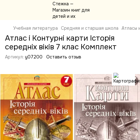
Учебная литература
Средняя и старшая школа
Атласы 
Атлас і Контурні карти Історія
середніх віків 7 клас Комплект
Артикул:
y07200
Оставить отзыв