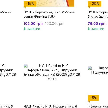
−15%
−20%
Робочий
НУШ Інформатика, 5 кл. Робочий
НУШ Інформа
зошит (Ривкінд Й.Я.)
5 клас (до пі
ін.) +наліпки
102.00 грн
76.00 грн
120.00 грн
В наличии
В наличии
−5%
атика, 5
НУШ. Ривкінд Й. Я. Інформатика, 6
Інформатика ,