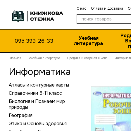
Перейти к основному контенту
О нас
Оплата и доставка
О
Публичная оферта
Род
Учебная
095 399-26-33
Во
литература
п
Главная
Учебная литература
Средняя и старшая школа
Информат
Информатика
Атласы и контурные карты
Справочники 5-11 класс
Биология и Познаем мир
природы
География
Этика и Основы здоровья