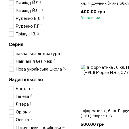
1
Ривкінд Й.Я
кл., Підручник (м'яка обк
(2023)
8
Ривкінд Й.Я.
400.00 грн
В наличии
1
Руденко В.Д.
1
Руденко Г.Г.
2
Тріщук І.В.
Серия
1
навчальна література
2
Навчання без меж
16
Нова українська школа
Издательство
2
Богдан
9
Генеза
1
Літера
Інформатика , 6 кл. Підр
5
Оріон
(НУШ) Морзе Н.В.
2
Освіта
500.00 грн
4
Підручники і посібники