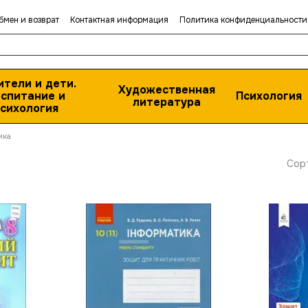
бмен и возврат
Контактная информация
Политика конфиденциальности
ители и дети.
Художественная
спитание и
Психология
литература
сихология
ика
Сор