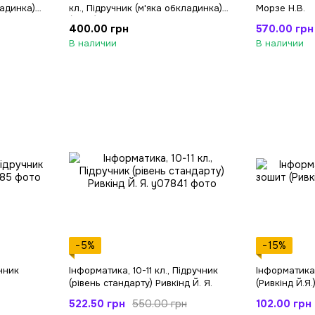
ладинка)
кл., Підручник (м'яка обкладинка)
Морзе Н.В.
(2023)
400.00 грн
570.00 грн
В наличии
В наличии
−5%
−15%
учник
Інформатика, 10-11 кл., Підручник
Інформатика
(рівень стандарту) Ривкінд Й. Я.
(Ривкінд Й.Я.
522.50 грн
102.00 грн
550.00 грн