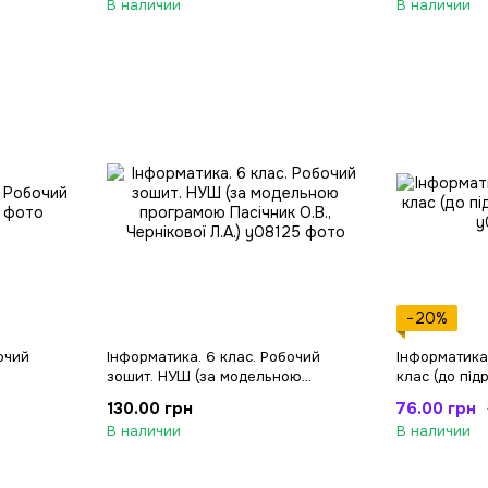
В наличии
В наличии
−20%
очий
Інформатика. 6 клас. Робочий
Інформатика
зошит. НУШ (за модельною
клас (до підр
програмою Пасічник О.В.,
130.00 грн
76.00 грн
Чернікової Л.А.)
В наличии
В наличии