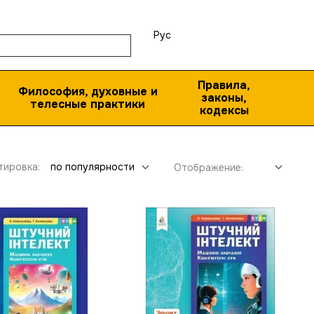
Рус
Правила,
Философия, духовные и
законы,
телесные практики
кодексы
тировка:
по популярности
Отображение: