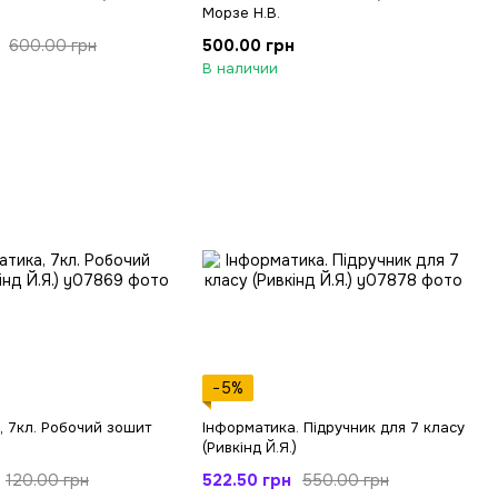
Морзе Н.В.
500.00 грн
600.00 грн
В наличии
−5%
, 7кл. Робочий зошит
Інформатика. Підручник для 7 класу
)
(Ривкінд Й.Я.)
522.50 грн
120.00 грн
550.00 грн