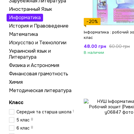
Зарубежная Литература
Иностранный Язык
Информатика
−20%
История и Правоведение
Інформатика : робочий зо
Математика
клас
Искусство и Технологии
48.00 грн
60.00 грн
Украинский язык и
В наличии
Литература
Физика и Астрономия
Финансовая грамотность
Химия
Методическая литература
Класс
1
Середня та старша школа
8
5 клас
8
6 клас