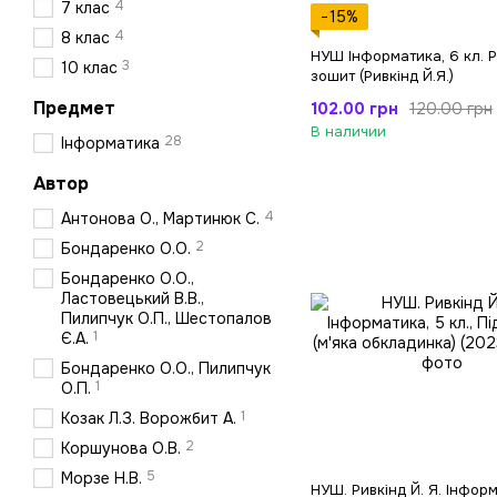
4
7 клас
−15%
4
8 клас
НУШ Інформатика, 6 кл. 
3
10 клас
зошит (Ривкінд Й.Я.)
Предмет
102.00 грн
120.00 грн
В наличии
28
Інформатика
Автор
4
Антонова О., Мартинюк С.
2
Бондаренко О.О.
Бондаренко О.О.,
Ластовецький В.В.,
Пилипчук О.П., Шестопалов
1
Є.А.
Бондаренко О.О., Пилипчук
1
О.П.
1
Козак Л.З. Ворожбит А.
2
Коршунова О.В.
5
Морзе Н.В.
НУШ. Ривкінд Й. Я. Інформ