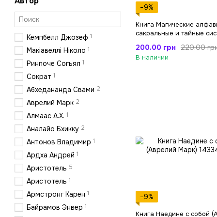
Автор
−9%
Книга Магические алфав
сакральные и тайные си
1
Кемпбелл Джозеф
письма в духовных тради
200.00 грн
220.00 гр
1
Макіавеллі Ніколо
Запада (Пенник Найджел
В наличии
1
Ринпоче Согьял
1
Сократ
2
Абхедананда Свами
2
Аврелий Марк
1
Алмаас А.Х.
2
Аналайо Бхикку
1
Антонов Владимир
1
Ардха Андрей
5
Аристотель
1
Аристотель
1
Армстронг Карен
−9%
1
Байрамов Энвер
Книга Наедине с собой (