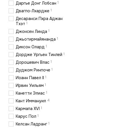
1
Даргье Донг Лобсан
1
Двагпо-Лхардже
Десаранси Пхра Аджан
1
Тхэт
1
Джонсен Линда
1
Джьотирмайянанда
1
Диксон Олард
1
Дордже Ургьен Тинлей
1
Дорошевич Влас
1
Дуджом Ринпоче
1
Иоанн Павел II
1
Ирвин Уильям
1
Канетти Элиас
4
Кант Иммануил
1
Кармапа XVI
1
Карус Пол
1
Келсан Ладранг