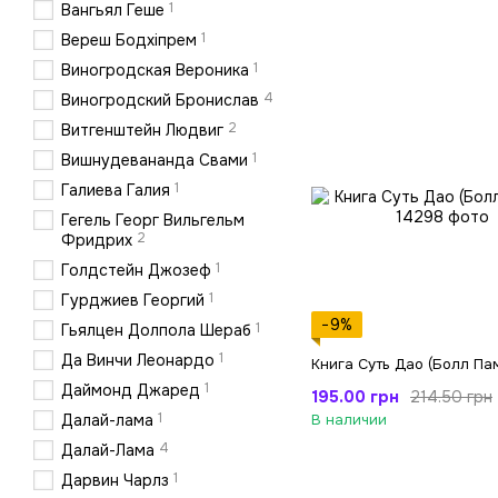
1
Вангьял Геше
1
Вереш Бодхіпрем
1
Виногродская Вероника
4
Виногродский Бронислав
2
Витгенштейн Людвиг
1
Вишнудевананда Свами
1
Галиева Галия
Гегель Георг Вильгельм
2
Фридрих
1
Голдстейн Джозеф
1
Гурджиев Георгий
−9%
1
Гьялцен Долпола Шераб
1
Да Винчи Леонардо
Книга Суть Дао (Болл Па
1
Даймонд Джаред
195.00 грн
214.50 грн
1
Далай-лама
В наличии
4
Далай-Лама
1
Дарвин Чарлз