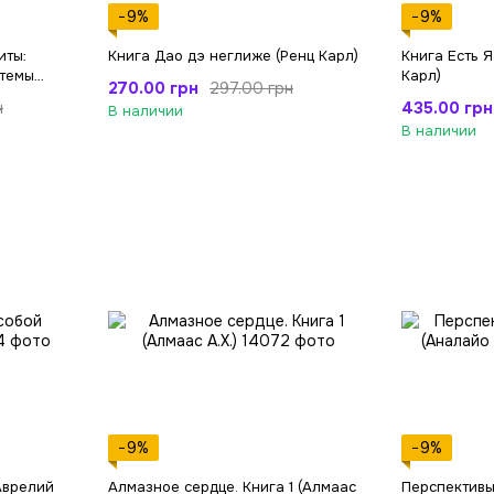
−9%
−9%
иты:
Книга Дао дэ неглиже (Ренц Карл)
Книга Есть Я
стемы
Карл)
270.00 грн
297.00 грн
циях
435.00 грн
н
В наличии
)
В наличии
−9%
−9%
Аврелий
Алмазное сердце. Книга 1 (Алмаас
Перспективы