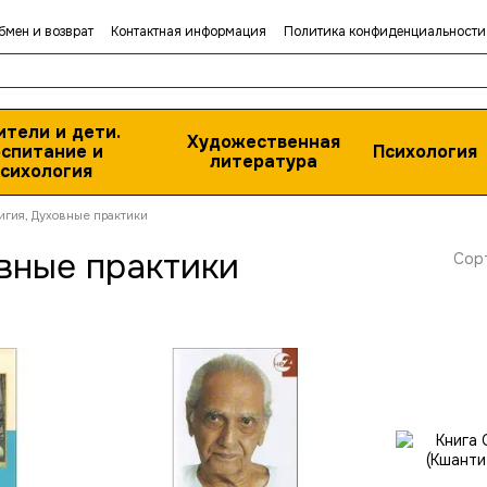
бмен и возврат
Контактная информация
Политика конфиденциальности
ители и дети.
Художественная
спитание и
Психология
литература
сихология
игия, Духовные практики
вные практики
Сор