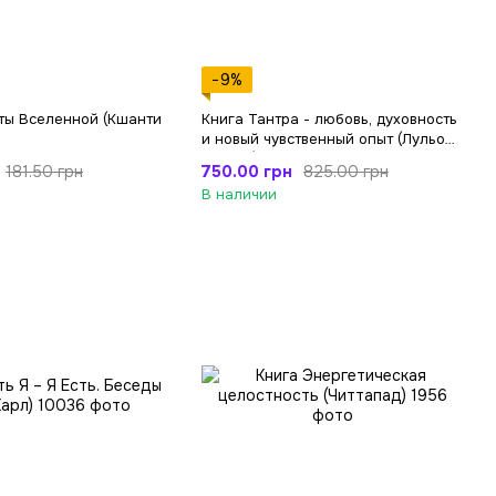
−9%
ты Вселенной (Кшанти
Книга Тантра - любовь, духовность
и новый чувственный опыт (Лульо
Рада К.)
750.00 грн
181.50 грн
825.00 грн
В наличии