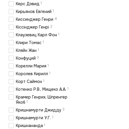
1
Керс Дэвид
1
Кирьянов Евгений
4
Киссинджер Генри
2
Кіссінджер Генрі
1
Клаузевиц Карл Фон
1
Клири Томас
1
Кляйн Жан
3
Конфуций
1
Корелли Мария
1
Королев Кирилл
1
Корт Саймон
1
Котенко Р.В., Мищеко А.А.
Крамер Генрих, Шпренгер
1
Якоб
3
Кришнамурти Джидду
1
Кришнамурти У.Г.
1
Кришнананда