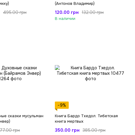
икку)
(Антонов Владимир)
120.00 грн
495.00 грн
132.00 грн
В наличии
−9%
ные сказки мусульман
Книга Бардо Тхедол. Тибетская
нвер)
книга мертвых
350.00 грн
77.00 грн
385.00 грн