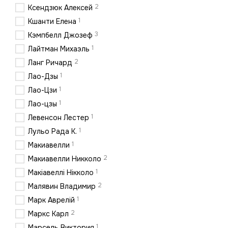
2
Ксендзюк Алексей
1
Кшанти Елена
3
Кэмпбелл Джозеф
1
Лайтман Михаэль
2
Ланг Ричард
1
Лао-Дзы
1
Лао-Цзи
1
Лао-цзы
1
Левенсон Лестер
1
Лульо Рада К.
1
Макиавелли
2
Макиавелли Никколо
1
Макіавеллі Нікколо
2
Малявин Владимир
1
Марк Аврелій
2
Маркс Карл
1
Марсель Виктория