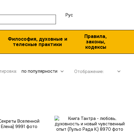
Рус
Правила,
Философия, духовные и
законы,
телесные практики
кодексы
тировка:
по популярности
Отображение: