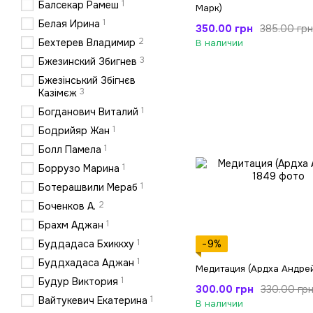
1
Балсекар Рамеш
Марк)
1
Белая Ирина
350.00 грн
385.00 грн
2
Бехтерев Владимир
В наличии
3
Бжезинский Збигнев
Бжезінський Збігнєв
3
Казімєж
1
Богданович Виталий
1
Бодрийяр Жан
1
Болл Памела
1
Боррузо Марина
1
Ботерашвили Мераб
2
Боченков А.
1
Брахм Аджан
1
Буддадаса Бхиккху
−9%
1
Буддхадаса Аджан
Медитация (Ардха Андре
1
Будур Виктория
300.00 грн
330.00 гр
1
Вайтукевич Екатерина
В наличии