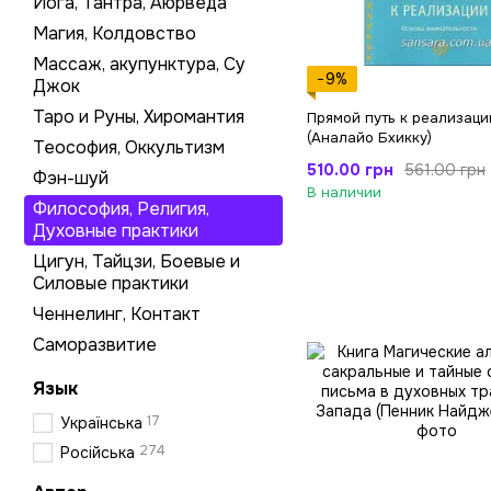
Йога, Тантра, Аюрведа
Магия, Колдовство
Массаж, акупунктура, Су
−9%
Джок
Таро и Руны, Хиромантия
Прямой путь к реализаци
(Аналайо Бхикку)
Теософия, Оккультизм
510.00 грн
561.00 грн
Фэн-шуй
В наличии
Философия, Религия,
Духовные практики
Цигун, Тайцзи, Боевые и
Силовые практики
Ченнелинг, Контакт
Саморазвитие
Язык
17
Українська
274
Російська