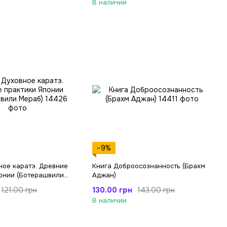
В наличии
−9%
ное каратэ. Древние
Книга Доброосознанность (Брахм
онии (Ботерашвили
Аджан)
130.00 грн
121.00 грн
143.00 грн
В наличии