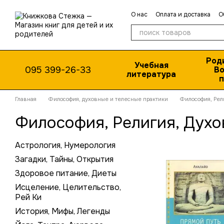
Перейти к основному контенту
О нас
Оплата и доставка
О
Публичная оферта
Род
Учебная
095 399-26-33
Во
литература
п
Главная
Философия, духовные и телесные практики
Философия, Рел
Философия, Религия, Духо
Астрология, Нумерология
Загадки, Тайны, Открытия
Здоровое питание, Диеты
Исцеление, Целительство,
Рей Ки
История, Мифы, Легенды