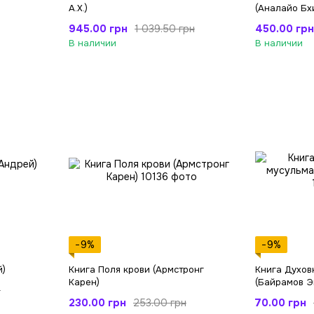
А.Х.)
(Аналайо Бх
945.00 грн
450.00 грн
1 039.50 грн
В наличии
В наличии
−9%
−9%
й)
Книга Поля крови (Армстронг
Книга Духов
Карен)
(Байрамов Э
н
230.00 грн
70.00 грн
253.00 грн