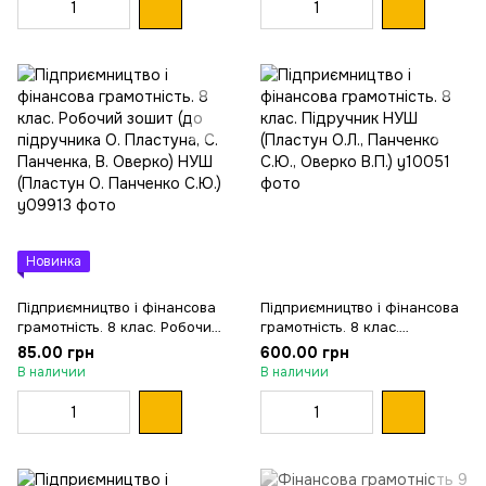
Новинка
Підприємництво і фінансова
Підприємництво і фінансова
грамотність. 8 клас. Робочий
грамотність. 8 клас.
зошит (до підручника О.
Підручник НУШ (Пластун
85.00 грн
600.00 грн
Пластуна, С. Панченка, В.
О.Л., Панченко С.Ю., Оверко
В наличии
В наличии
Оверко) НУШ (Пластун О.
В.П.)
Панченко С.Ю.)