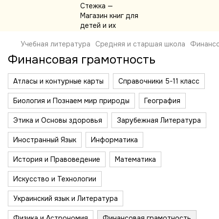
Учебная литература
Средняя и старшая школа
Финансо
Финансовая грамотность
Атласы и контурные карты
Справочники 5-11 класс
Биология и Познаем мир природы
География
Этика и Основы здоровья
Зарубежная Литература
Иностранный Язык
Информатика
История и Правоведение
Математика
Искусство и Технологии
Украинский язык и Литература
Физика и Астрономия
Финансовая грамотность