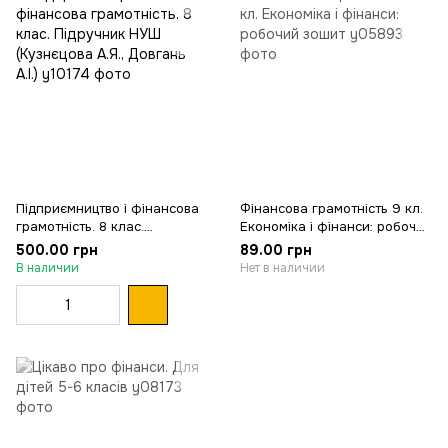
Підприємництво і фінансова
Фінансова грамотність 9 кл.
грамотність. 8 клас.
Економіка і фінанси: робочий
Підручник НУШ (Кузнєцова
зошит
500.00 грн
89.00 грн
А.Я., Довгань А.І.)
В наличии
Нет в наличии