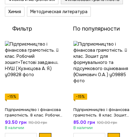
Химия
Методическая литература
Фильтр
По популярности
−15%
−15%
Підприємництво і фінансова
Підприємництво і фінансова
грамотність. 8 клас. Робочий
грамотність. 8 клас. Зошит
зошит+Тестові завдання.
для формувального та
93.50 грн
85.00 грн
110.00 грн
100.00 грн
НУШ ( Кузнєцова А. Я.)
підсумкового оцінювання
В наличии
В наличии
(Юхимович О.А. )