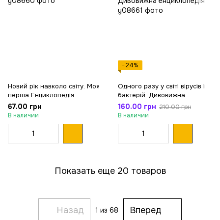
−24%
Новий рік навколо світу. Моя
Одного разу у світі вірусів і
перша Енциклопедія
бактерій. Дивовижна
енциклопедія
67.00 грн
160.00 грн
210.00 грн
В наличии
В наличии
Показать еще 20 товаров
Назад
Вперед
1
из 68