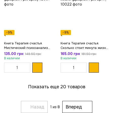
−9%
−9%
Книга Терапия счастья.
Книга Терапия счастья.
Мистический психоанализ
Сколько стоит минута жизни
(Дворкин Григорий)
(Дворкин Григорий)
135.00 грн
165.00 грн
148.50 грн
181.50 грн
В наличии
В наличии
Показать еще 20 товаров
Назад
Вперед
1
из 8