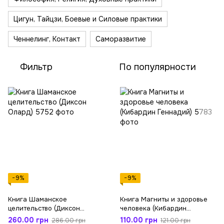
Цигун, Тайцзи, Боевые и Силовые практики
Ченнелинг, Контакт
Саморазвитие
Фильтр
По популярности
−9%
−9%
Книга Шаманское
Книга Магниты и здоровье
целительство (Диксон
человека (Кибардин
Олард)
Геннадий)
260.00 грн
110.00 грн
286.00 грн
121.00 грн