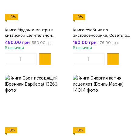
−13%
−9%
Книга Мудры и мантры в
Книга Учебник по
китайской целительной
экстрасенсорике. Советы от
практике (Богачихин Май)
практикующей ведуньи
480.00 грн
160.00 грн
550.00 грн
176.00 грн
(Болтенко Элина)
В наличии
В наличии
−9%
−9%