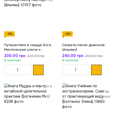
−9%
−9%
Путешествие в сердце Бога.
Секреты магии драконов
Мистические ключи к
(Альмин)
бессмертному мастерству
200.00 грн
240.00 грн
220.00 грн
264.00 грн
(Альмин)
В наличии
В наличии