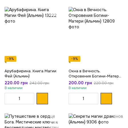
−9%
−9%
Арубафирина. Книга Магии
Окна в Вечность.
Фей (Альмин)
Откровения Богини-Матери
(Альмин)
220.00 грн
200.00 грн
242.00 грн
220.00 грн
В наличии
В наличии