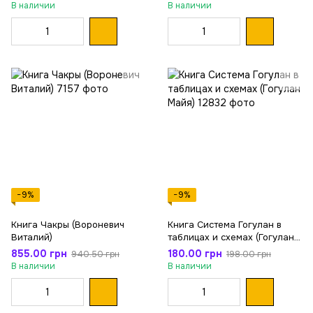
В наличии
В наличии
−9%
−9%
Книга Чакры (Вороневич
Книга Система Гогулан в
Виталий)
таблицах и схемах (Гогулан
Майя)
855.00 грн
180.00 грн
940.50 грн
198.00 грн
В наличии
В наличии