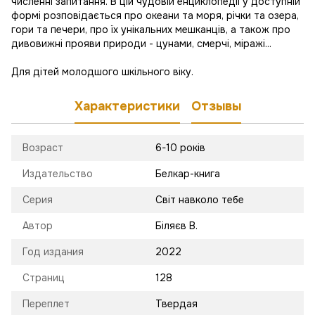
численні запитання. В цій чудовій енциклопедії у доступній
формі розповідається про океани та моря, річки та озера,
гори та печери, про їх унікальних мешканців, а також про
дивовижні прояви природи - цунами, смерчі, міражі...
Для дітей молодшого шкільного віку.
Характеристики
Отзывы
Возраст
6-10 років
Издательство
Белкар-книга
Серия
Світ навколо тебе
Автор
Біляєв В.
Год издания
2022
Страниц
128
Переплет
Твердая