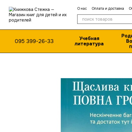
Перейти к основному контенту
О нас
Оплата и доставка
О
Публичная оферта
Род
Учебная
095 399-26-33
Во
литература
п