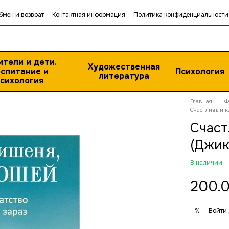
бмен и возврат
Контактная информация
Политика конфиденциальности
ители и дети.
Художественная
спитание и
Психология
литература
сихология
Главная
Ф
Счастливый к
Счаст
(Джик
В наличии
200.0
Войти
%