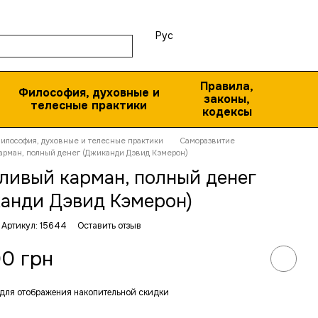
Рус
Правила,
Философия, духовные и
законы,
телесные практики
кодексы
илософия, духовные и телесные практики
Саморазвитие
арман, полный денег (Джиканди Дэвид Кэмерон)
ливый карман, полный денег
анди Дэвид Кэмерон)
Артикул: 15644
Оставить отзыв
0 грн
для отображения накопительной скидки