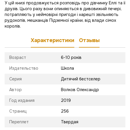
У цій книзі продовжується розповідь про дівчинку Еллі та її
друзів. Цього разу вони опиняються в дивовижній печері,
потрапляють у неймовірні пригоди і нарешті звільняють
рудокопів, мешканців Підземної країни, від влади сімох
королів.
Характеристики
Отзывы
Возраст
6-10 років
Издательство
Школа
Серия
Дитячий бестселер
Автор
Волков Олександр
Год издания
2019
Страниц
256
Переплет
Твердая