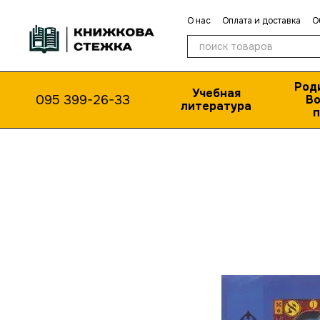
Перейти к основному контенту
О нас
Оплата и доставка
О
Публичная оферта
Род
Учебная
095 399-26-33
Во
литература
п