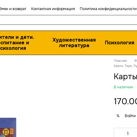
бмен и возврат
Контактная информация
Политика конфиденциальности
ители и дети.
Художественная
спитание и
Психология
литература
сихология
Главная
Ф
Карты Таро, Р
Карты
В наличии
170.0
Войти
%