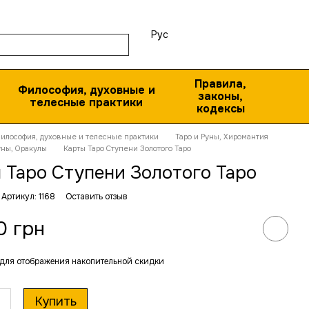
Рус
Правила,
Философия, духовные и
законы,
телесные практики
кодексы
илософия, духовные и телесные практики
Таро и Руны, Хиромантия
уны, Оракулы
Карты Таро Ступени Золотого Таро
 Таро Ступени Золотого Таро
Артикул: 1168
Оставить отзыв
0 грн
для отображения накопительной скидки
Купить