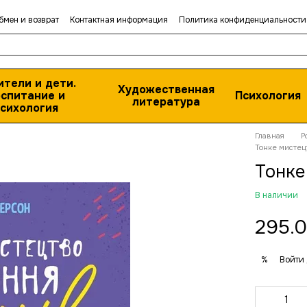
бмен и возврат
Контактная информация
Политика конфиденциальности
ители и дети.
Художественная
спитание и
Психология
литература
сихология
Главная
Р
Тонке мистец
Тонке
В наличии
295.0
Войти
%