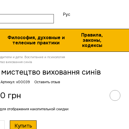
Рус
Правила,
Философия, духовные и
законы,
телесные практики
кодексы
одители и дети. Воспитание и психология
тво виховання синів
 мистецтво виховання синів
Артикул: v00039
Оставить отзыв
0 грн
для отображения накопительной скидки
Купить