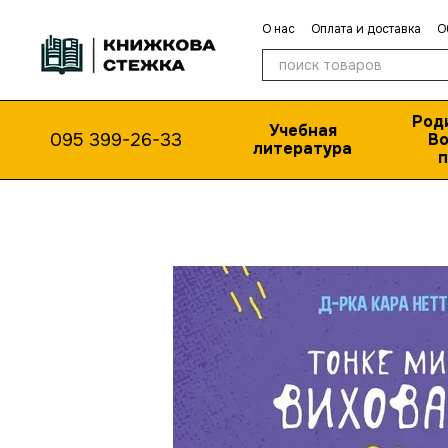
Перейти к основному контенту
О нас
Оплата и доставка
О
Публичная оферта
Род
Учебная
095 399-26-33
Во
литература
п