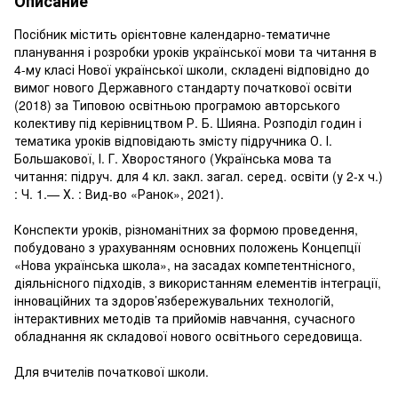
Описание
Посібник містить орієнтовне календарно-тематичне
планування і розробки уроків української мови та читання в
4-му класі Нової української школи, складені відповідно до
вимог нового Державного стандарту початкової освіти
(2018) за Типовою освітньою програмою авторського
колективу під керівництвом Р. Б. Шияна. Розподіл годин і
тематика уроків відповідають змісту підручника О. І.
Большакової, І. Г. Хворостяного (Українська мова та
читання: підруч. для 4 кл. закл. загал. серед. освіти (у 2-х ч.)
: Ч. 1.— Х. : Вид-во «Ранок», 2021).
Конспекти уроків, різноманітних за формою проведення,
побудовано з урахуванням основних положень Концепції
«Нова українська школа», на засадах компетентнісного,
діяльнісного підходів, з використанням елементів інтеграції,
інноваційних та здоров’язбережувальних технологій,
інтерактивних методів та прийомів навчання, сучасного
обладнання як складової нового освітнього середовища.
Для вчителів початкової школи.