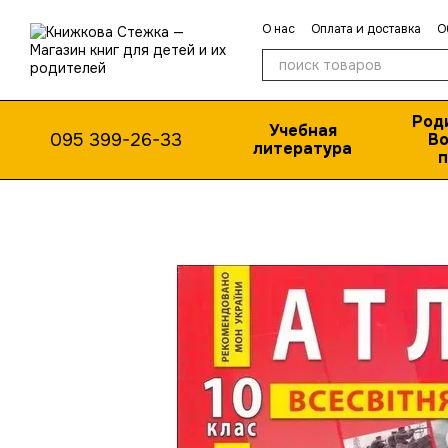
Перейти к основному контенту
О нас
Оплата и доставка
О
Публичная оферта
Род
Учебная
095 399-26-33
Во
литература
п