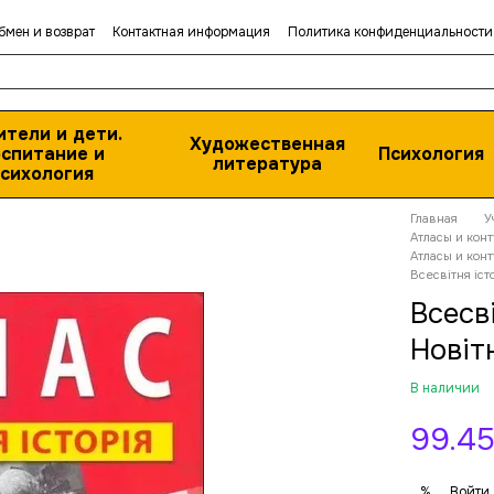
бмен и возврат
Контактная информация
Политика конфиденциальности
ители и дети.
Художественная
спитание и
Психология
литература
сихология
Главная
У
Атласы и кон
Атласы и конт
Всесвітня істо
Всесві
Новіт
В наличии
99.45
Войти
%