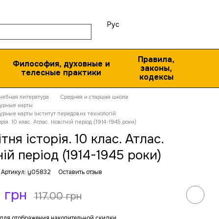
Рус
Правила,
Философия, духовные и
законы,
телесные практики
кодексы
чебная литература
Средняя и старшая школа
турные карты
урные карты Інститут передових технологій
рія. 10 клас. Атлас. Новітній період (1914-1945 роки)
тня історія. 10 клас. Атлас.
ній період (1914-1945 роки)
Артикул: y05832
Оставить отзыв
 грн
117.00 грн
для отображения накопительной скидки