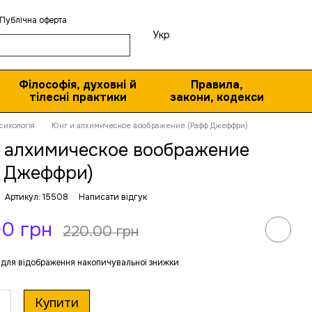
Публічна оферта
Укр
Філософія, духовні й
Правила,
тілесні практики
закони, кодекси
сихологія
Юнг и алхимическое воображение (Рафф Джеффри)
 алхимическое воображение
 Джеффри)
Артикул: 15508
Написати відгук
0 грн
220.00 грн
для відображення накопичувальної знижки
Купити